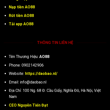
Nạp tiền AO88
Rút tiền AO88
Tải app AO88
THÔNG TIN LIÊN HỆ
Tên Thương Hiệu:
AO88
Phone: 0902142906
Website:
https://daobao.nl/
Email:
info@daobao.nl
Địa Chỉ: 100 Ng. 68 Đ. Cầu Giấy, Nghĩa Đô, Hà Nội, Việt
Nam
CEO Nguyễn Tiến Đạt