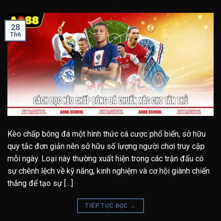
28
Th6
Kèo chấp bóng đá một hình thức cá cược phổ biến, sở hữu
quy tắc đơn giản nên sở hữu số lượng người chơi truy cập
mỗi ngày. Loại này thường xuất hiện trong các trận đấu có
sự chênh lệch về kỹ năng, kinh nghiệm và cơ hội giành chiến
thắng để tạo sự […]
TIẾP TỤC ĐỌC
→