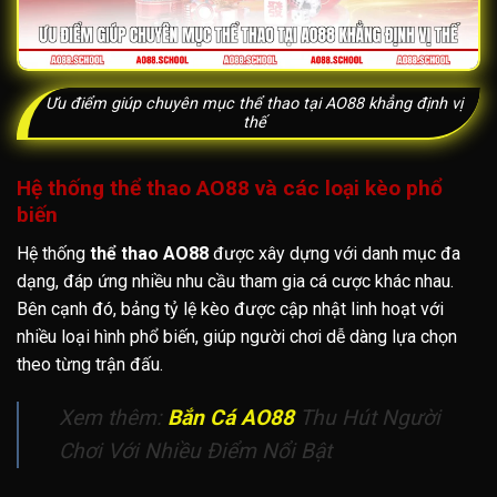
Ưu điểm giúp chuyên mục thể thao tại AO88 khẳng định vị
thế
Hệ thống thể thao AO88 và các loại kèo phổ
biến
Hệ thống
thể thao AO88
được xây dựng với danh mục đa
dạng, đáp ứng nhiều nhu cầu tham gia cá cược khác nhau.
Bên cạnh đó, bảng tỷ lệ kèo được cập nhật linh hoạt với
nhiều loại hình phổ biến, giúp người chơi dễ dàng lựa chọn
theo từng trận đấu.
Xem thêm:
Bắn Cá AO88
Thu Hút Người
Chơi Với Nhiều Điểm Nổi Bật