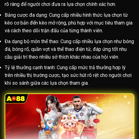
rõ ràng để người chơi đưa ra lựa chọn chính xác hơn.
Bảng cược đa dạng: Cung cấp nhiều hình thức lựa chọn từ
kèo cơ bản đến kèo mở rộng, phù hợp với mục tiêu tham gia
và cách theo dõi trận đấu của từng thành viên.
Đa dạng bộ môn thể thao: Cung cấp nhiều lựa chọn như bóng
đá, bóng rổ, quần vợt và thể thao điện tử, đáp ứng tốt nhu
cầu giải trí theo nhiều sở thích khác nhau của hội viên.
Tỷ lệ thưởng cạnh tranh: Cung cấp mức trả thưởng hợp lý
trên nhiều thị trường cược, tạo sức hút rõ rệt cho người chơi
khi so sánh giữa các lựa chọn tham gia.