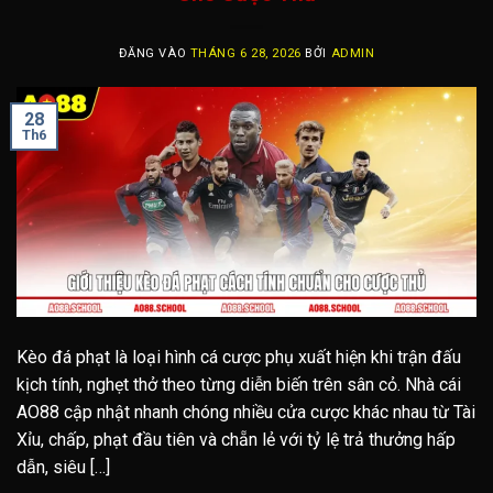
ĐĂNG VÀO
THÁNG 6 28, 2026
BỞI
ADMIN
28
Th6
Kèo đá phạt là loại hình cá cược phụ xuất hiện khi trận đấu
kịch tính, nghẹt thở theo từng diễn biến trên sân cỏ. Nhà cái
AO88 cập nhật nhanh chóng nhiều cửa cược khác nhau từ Tài
Xỉu, chấp, phạt đầu tiên và chẵn lẻ với tỷ lệ trả thưởng hấp
dẫn, siêu […]