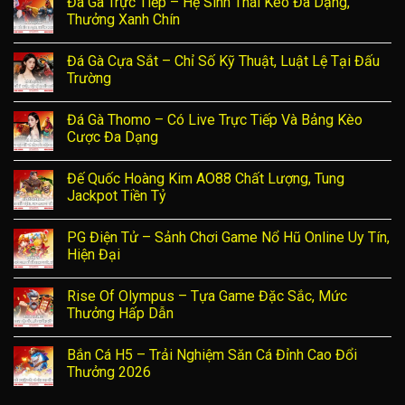
Đá Gà Trực Tiếp – Hệ Sinh Thái Kèo Đa Dạng,
Thưởng Xanh Chín
Đá Gà Cựa Sắt – Chỉ Số Kỹ Thuật, Luật Lệ Tại Đấu
Trường
Đá Gà Thomo – Có Live Trực Tiếp Và Bảng Kèo
Cược Đa Dạng
Đế Quốc Hoàng Kim AO88 Chất Lượng, Tung
Jackpot Tiền Tỷ
PG Điện Tử – Sảnh Chơi Game Nổ Hũ Online Uy Tín,
Hiện Đại
Rise Of Olympus – Tựa Game Đặc Sắc, Mức
Thưởng Hấp Dẫn
Bắn Cá H5 – Trải Nghiệm Săn Cá Đỉnh Cao Đổi
Thưởng 2026