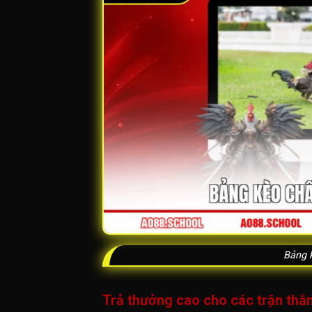
Bảng k
Trả thưởng cao cho các trận thắ