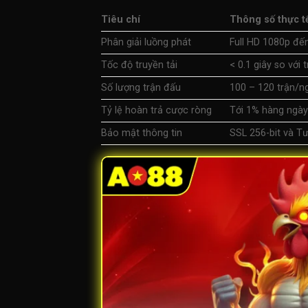
Tiêu chí
Thông số thực t
Phân giải luồng phát
Full HD 1080p đế
Tốc độ truyền tải
< 0.1 giây so với
Số lượng trận đấu
100 – 120 trận/n
Tỷ lệ hoàn trả cược ròng
Tới 1% hàng ngà
Bảo mật thông tin
SSL 256-bit và Tư