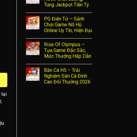
Tung Jackpot Tiền Tỷ
PG Điện Tử – Sảnh
Chơi Game Nổ Hũ
Online Uy Tín, Hiện Đại
Rise Of Olympus –
Tựa Game Đặc Sắc,
Mức Thưởng Hấp Dẫn
Bắn Cá H5 – Trải
Nghiệm Săn Cá Đỉnh
Cao Đổi Thưởng 2026
 tại
K.
ệu