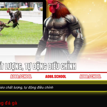
èo chất lượng, tự động điều chỉnh
ng đá gà