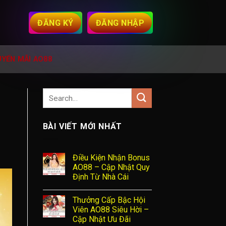
ĐĂNG KÝ
ĐĂNG NHẬP
YẾN MÃI AO88
BÀI VIẾT MỚI NHẤT
Điều Kiện Nhận Bonus
AO88 – Cập Nhật Quy
Định Từ Nhà Cái
Thưởng Cấp Bậc Hội
Viên AO88 Siêu Hời –
Cập Nhật Ưu Đãi