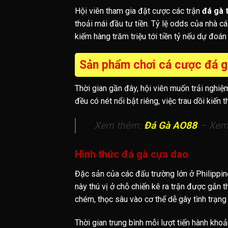
Hội viên tham gia đặt cược các trận
đá gà 
thoải mái đầu tư tiền. Tỷ lệ odds của nhà c
kiếm hàng trăm triệu tới tiền tỷ nếu dự đoá
Sản phẩm chơi cá cược đá g
Thời gian gần đây, hội viên muốn trải nghi
đều có nét nổi bật riêng, việc trau dồi kiến 
Xem thêm:
Đá Gà AO88
– Xem 
Hình thức đá gà cựa dao
Đặc sản của các đấu trường lớn ở Philippin
này thú vị ở chỗ chiến kê ra trận được gắn 
chém, thọc sâu vào cơ thể dễ gây tình trạng 
Thời gian trung bình mỗi lượt tiến hành kho