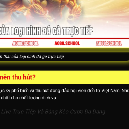
h thái của loại hình đá gà trực tiếp
 nên thu hút?
ực kỳ phổ biến và thu hút đông đảo hội viên đến từ Việt Nam. Nh
 nhất cho chất lượng dịch vụ:
Live Trực Tiếp Và Bảng Kèo Cược Đa Dạng