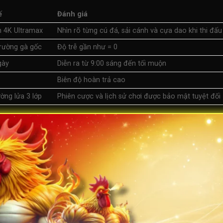
ế
Đánh giá
n 4K Ultramax
Nhìn rõ từng cú đá, sải cánh và cựa dao khi thi đấu
 trường gà gốc
Độ trễ gần như = 0
gày
Diễn ra từ 9:00 sáng đến tối muộn
y
Biên độ hoàn trả cao
ờng lửa 3 lớp
Phiên cược và lịch sử chơi được bảo mật tuyệt đối