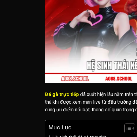
Đá gà trực tiếp
đã xuất hiện lâu năm trên t
thú khi được xem màn live từ đấu trường đ
cùng ưu điểm nổi bật, thông số quan trọng 
Mục Lục