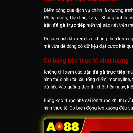
Điểm cộng của dịch vụ chính là chương trìn
Philippines, Thái Lan, Lào,… Không bật lại 
trận
đá gà trực tiếp
hiển thị sắc nét trên m
Độ kịch tính khi xem live không thua kém n
mê vừa dễ dàng có dữ liệu đặt cược kết quả
Có bảng kèo thực tế chất lượng
Không chỉ xem các trận
đá gà trực tiếp
mãn
hình thức như tài xỉu tổng điểm, moneyline,
dữ liệu vào guồng đẹp thì chốt tiền ngay, k
Bảng kèo được nhà cái lên trước khi thi đấu
hình thực tế. Có biến động lên xuống đều sát