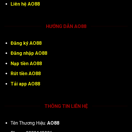
Liên hệ AO88
HƯỚNG DẪN AO88
Đăng ký AO88
Đăng nhập AO88
Nạp tiền AO88
Rút tiền AO88
Tải app AO88
THÔNG TIN LIÊN HỆ
Tên Thương Hiệu:
AO88