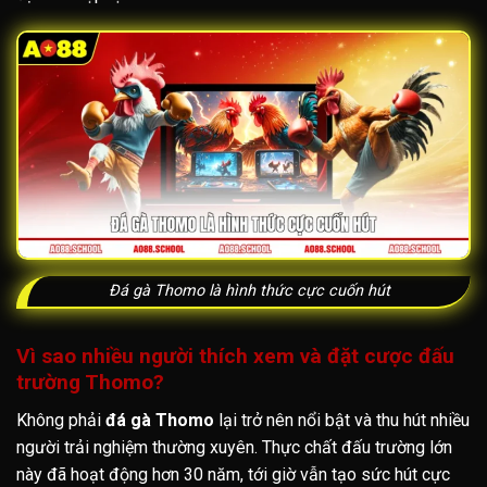
Đá gà Thomo là hình thức cực cuốn hút
Vì sao nhiều người thích xem và đặt cược đấu
trường Thomo?
Không phải
đá gà Thomo
lại trở nên nổi bật và thu hút nhiều
người trải nghiệm thường xuyên. Thực chất đấu trường lớn
này đã hoạt động hơn 30 năm, tới giờ vẫn tạo sức hút cực