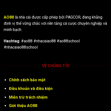
AO88
là nhà cái được cấp phép bởi PAGCOR, đang khẳng
định vị thế vững chắc với nền tảng cá cược chuyên nghiệp và
minh bạch.
Hashtag
: #ao88 #nhacaiao88 #ao88school
#nhacaiao88school
VỀ CHÚNG TÔI
Chính sách bảo mật
Điều khoản và điều kiện
Miễn trừ trách nhiệm
Giới thiệu AO88