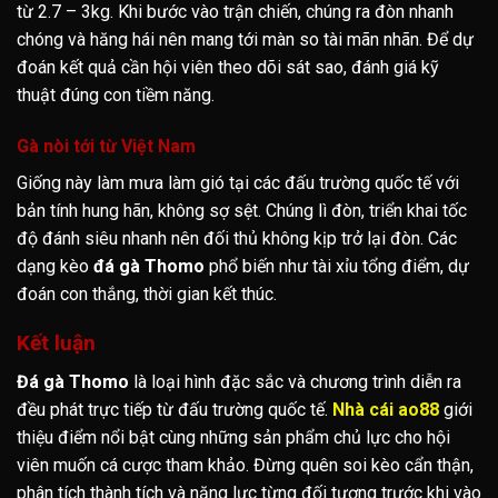
từ 2.7 – 3kg. Khi bước vào trận chiến, chúng ra đòn nhanh
chóng và hăng hái nên mang tới màn so tài mãn nhãn. Để dự
đoán kết quả cần hội viên theo dõi sát sao, đánh giá kỹ
thuật đúng con tiềm năng.
Gà nòi tới từ Việt Nam
Giống này làm mưa làm gió tại các đấu trường quốc tế với
bản tính hung hãn, không sợ sệt. Chúng lì đòn, triển khai tốc
độ đánh siêu nhanh nên đối thủ không kịp trở lại đòn. Các
dạng kèo
đá gà Thomo
phổ biến như tài xỉu tổng điểm, dự
đoán con thắng, thời gian kết thúc.
Kết luận
Đá gà Thomo
là loại hình đặc sắc và chương trình diễn ra
đều phát trực tiếp từ đấu trường quốc tế.
Nhà cái ao88
giới
thiệu điểm nổi bật cùng những sản phẩm chủ lực cho hội
viên muốn cá cược tham khảo. Đừng quên soi kèo cẩn thận,
phân tích thành tích và năng lực từng đối tượng trước khi vào