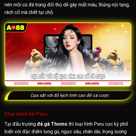
nên mỗi cú đá trúng đối thủ dễ gây mất máu, thủng nội tạng,
rách cổ mà chết tại chỗ.
Cựa sắt với độ kịch tính cao để cá cược
Chọi chiến kê Peru
Tại đấu trường
đá gà Thomo
thì loại hình Peru cực kỳ phổ
biến với đặc điểm lưng gù, ngực sâu, chân dài, trọng lượng