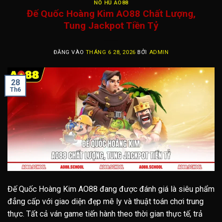
NỔ HŨ AO88
Đế Quốc Hoàng Kim AO88 Chất Lượng,
Tung Jackpot Tiền Tỷ
ĐĂNG VÀO
THÁNG 6 28, 2026
BỞI
ADMIN
28
Th6
Đế Quốc Hoàng Kim AO88 đang được đánh giá là siêu phẩm
đẳng cấp với giao diện đẹp mê ly và thuật toán chơi trung
thực. Tất cả ván game tiến hành theo thời gian thực tế, trả