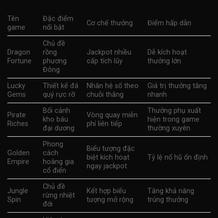
Tên
Đặc điểm
Cơ chế thưởng
Điểm hấp dẫn
game
nổi bật
Chủ đề
Dragon
rồng
Jackpot nhiều
Dễ kích hoạt
Fortune
phương
cấp tích lũy
thưởng lớn
Đông
Lucky
Thiết kế đá
Nhân hệ số theo
Giá trị thưởng tăng
Gems
quý rực rỡ
chuỗi thắng
nhanh
Bối cảnh
Thưởng phụ xuất
Pirate
Vòng quay miễn
kho báu
hiện trong game
Riches
phí liên tiếp
đại dương
thường xuyên
Phong
Biểu tượng đặc
Golden
cách
biệt kích hoạt
Tỷ lệ nổ hũ ổn định
Empire
hoàng gia
ngay jackpot
cổ điển
Chủ đề
Jungle
Kết hợp biểu
Tăng khả năng
rừng nhiệt
Spin
tượng mở rộng
trúng thưởng
đới