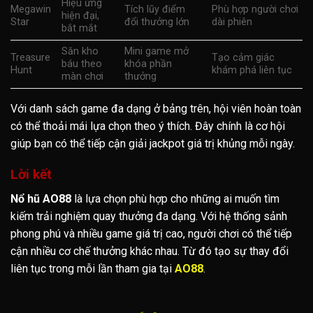
Hiệu ứng
Megawin
Tích lũy điểm
Phù hợp người chơi
hiện đại,
Star
đổi thưởng lớn
dài phiên
bắt mắt
Săn kho
Mini game mở
Treasure
Tạo cảm giác
báu theo
khóa phần
Hunt
khám phá liên tục
màn chơi
thưởng
Với danh sách game đa dạng ở bảng trên, hội viên hoàn toàn
có thể thoải mái lựa chọn theo ý thích. Đây chính là cơ hội
giúp bạn có thể tiếp cận giải jackpot giá trị khủng mỗi ngày.
Lời kết
Nổ hũ AO88
là lựa chọn phù hợp cho những ai muốn tìm
kiếm trải nghiệm quay thưởng đa dạng. Với hệ thống sảnh
phong phú và nhiều game giá trị cao, người chơi có thể tiếp
cận nhiều cơ chế thưởng khác nhau. Từ đó tạo sự thay đổi
liên tục trong mỗi lần tham gia tại
AO88
.