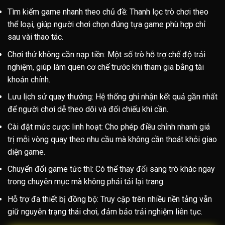
Tìm kiếm game nhanh theo chủ đề: Thanh lọc trò chơi theo
thể loại, giúp người chơi chọn đúng tựa game phù hợp chỉ
sau vài thao tác.
Chơi thử không cần nạp tiền: Một số trò hỗ trợ chế độ trải
nghiệm, giúp làm quen cơ chế trước khi tham gia bằng tài
khoản chính.
Lưu lịch sử quay thưởng: Hệ thống ghi nhận kết quả gần nhất
để người chơi dễ theo dõi và đối chiếu khi cần.
Cài đặt mức cược linh hoạt: Cho phép điều chỉnh nhanh giá
trị mỗi vòng quay theo nhu cầu mà không cần thoát khỏi giao
diện game.
Chuyển đổi game tức thì: Có thể thay đổi sang trò khác ngay
trong chuyên mục mà không phải tải lại trang.
Hỗ trợ đa thiết bị đồng bộ: Truy cập trên nhiều nền tảng vẫn
giữ nguyên trạng thái chơi, đảm bảo trải nghiệm liên tục.