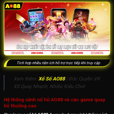
Tích hợp nhiều tiện ích hỗ trợ trực tiếp khi truy cập
Xem thêm:
Xổ Số AO88
| Độc Quyền VR
XS Quay Nhanh, Nhiều Kiểu Chơi
Hệ thống sảnh nổ hũ AO88 và các game quay
hũ thưởng cao