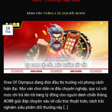
ĐĂNG VÀO
THÁNG 6 28, 2026
BỞI
ADMIN
28
Th6
Rise Of Olympus đang đón đầu thị trường với phong cách
hiện đại. Mọi ván chơi diễn ra đều chuyên nghiệp, quy củ với
mức chi trả lên tới hàng tỷ đồng cho người dành chiến thắng.
AO88 giải đáp chuyên sâu về cấu trúc thuật toán, cách trải
nghiệm siêu phẩm đổi thưởng này […]