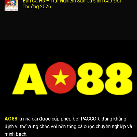
Bắn Cá H5 – Trải Nghiệm Săn Cá Đỉnh Cao Đổi
Thưởng 2026
AO88
là nhà cái được cấp phép bởi PAGCOR, đang khẳng
định vị thế vững chắc với nền tảng cá cược chuyên nghiệp và
minh bạch.