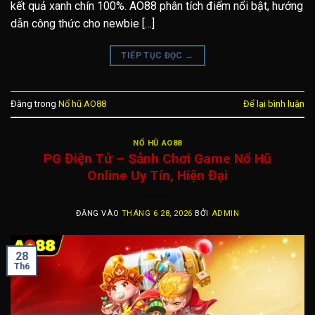
kết quả xanh chín 100%. AO88 phân tích điểm nổi bật, hướng
dẫn công thức cho newbie […]
TIẾP TỤC ĐỌC
→
Đăng trong
Nổ hũ AO88
Để lại bình luận
NỔ HŨ AO88
PG Điện Tử – Sảnh Chơi Game Nổ Hũ
Online Uy Tín, Hiện Đại
ĐĂNG VÀO
THÁNG 6 28, 2026
BỞI
ADMIN
28
Th6