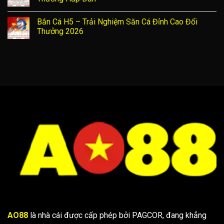
Bắn Cá H5 – Trải Nghiệm Săn Cá Đỉnh Cao Đổi
Thưởng 2026
AO88
là nhà cái được cấp phép bởi PAGCOR, đang khẳng