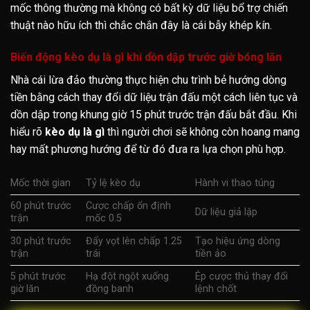
mốc thông thường mà không có bất kỳ dữ liệu bổ trợ chiến
thuật nào hữu ích thì chắc chắn đây là cái bẫy khép kín.
Biến động kèo dụ là gì khi dồn dập trước giờ bóng lăn
Nhà cái lừa đảo thường thực hiện chu trình bẻ hướng dòng
tiền bằng cách thay đổi dữ liệu trận đấu một cách liên tục và
dồn dập trong khung giờ 15 phút trước trận đấu bắt đầu. Khi
hiểu rõ
kèo dụ là gì
thì người chơi sẽ không còn hoang mang
hay mất phương hướng để từ đó đưa ra lựa chọn phù hợp.
Mốc thời gian
Tỷ lệ kèo dụ
Hành vi thao túng
60 phút trước
Cược chấp ổn định
Dữ liệu giả lập
trận
mốc 0.5
30 phút trước
Đẩy vọt lên chấp 1.25
Tạo hiệu ứng dòng
trận
trái
tiền ảo
5 phút trước
Hạ đột ngột xuống
Ép cược thủ thay đổi
giờ lăn
đồng banh
lệnh chốt