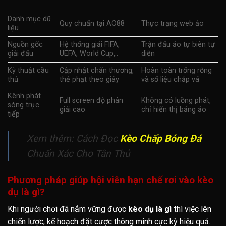
Danh mục dữ
Quy chuẩn tại AO88
Thực trạng web ảo
liệu
Nguồn gốc
Hệ thống giải FIFA,
Trận đấu ảo tự biên tự
giải đấu
UEFA, World Cup,..
diễn
Kỹ thuật cầu
Cập nhật chấn thương,
Hoàn toàn trống rỗng
thủ
thẻ phạt theo giây
và số liệu chắp vá
Kênh phát
Full screen độ phân
Không có luồng phát,
sóng trực
giải cao
chỉ hiển thị bảng ảo
tiếp
Xem thêm: Cách Đọc
Kèo Chấp Bóng Đá
Chuẩn Xác Cho Tân Thủ
Phương pháp giúp hội viên hạn chế rơi vào kèo
dụ là gì?
Khi người chơi đã nắm vững được
kèo dụ là gì t
hì việc lên
chiến lược, kế hoạch đặt cược thông minh cực kỳ hiệu quả.