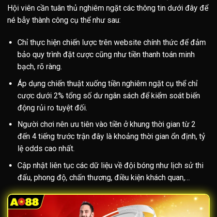
Hội viên cần tuân thủ nghiêm ngặt các thông tin dưới đây để
né bẫy thành công cụ thể như sau:
Chỉ thực hiện chiến lược trên website chính thức để đảm
bảo quy trình đặt cược cũng như tiền thanh toán minh
bạch, rõ ràng.
Áp dụng chiến thuật xuống tiền nghiêm ngặt cụ thể chỉ
cược dưới 2% tổng số dư ngân sách để kiểm soát biến
động rủi ro tuyệt đối.
Người chơi nên ưu tiên vào tiền ở khung thời gian từ 2
đến 4 tiếng trước trận đây là khoảng thời gian ổn định, tỷ
lệ odds cao nhất.
Cập nhật liên tục các dữ liệu về đội bóng như lịch sử thi
đấu, phong độ, chấn thương, điều kiện khách quan,…