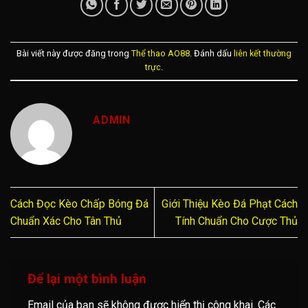
Bài viết này được đăng trong
Thể thao AO88
. Đánh dấu
liên kết thường
trực
.
ADMIN
Cách Đọc Kèo Chấp Bóng Đá
Giới Thiệu Kèo Đá Phạt Cách
Chuẩn Xác Cho Tân Thủ
Tính Chuẩn Cho Cược Thủ
Để lại một bình luận
Email của bạn sẽ không được hiển thị công khai.
Các