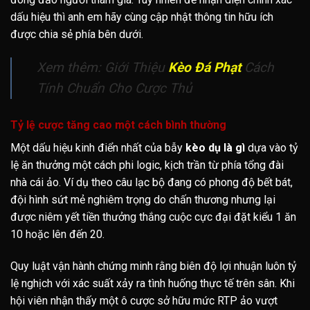
dấu hiệu thì anh em hãy cùng cập nhật thông tin hữu ích
được chia sẻ phía bên dưới.
Xem thêm: Giới Thiệu
Kèo Đá Phạt
Cách
Tính Chuẩn Cho Cược Thủ
Tỷ lệ cược tăng cao một cách bình thường
Một dấu hiệu kinh điển nhất của bẫy
kèo dụ là gì
dựa vào tỷ
lệ ăn thưởng một cách phi logic, kịch trần từ phía tổng đài
nhà cái ảo. Ví dụ theo câu lạc bộ đang có phong độ bết bát,
đội hình sứt mẻ nghiêm trọng do chấn thương nhưng lại
được niêm yết tiền thưởng thắng cuộc cực đại đặt kiểu 1 ăn
10 hoặc lên đến 20.
Quy luật vận hành chứng minh rằng biên độ lợi nhuận luôn tỷ
lệ nghịch với xác suất xảy ra tình huống thực tế trên sân. Khi
hội viên nhận thấy một ô cược sở hữu mức RTP ảo vượt