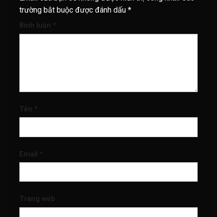
trường bắt buộc được đánh dấu
*
Bình luận
*
Tên
*
Email
*
Trang web