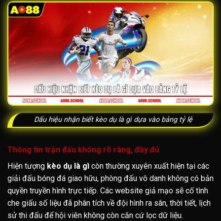
Dấu hiệu nhận biết kèo dụ là gì dựa vào bảng tỷ lệ
Thông tin trận đấu không rõ ràng, đầy đủ
Hiện tượng
kèo dụ là gì
còn thường xuyên xuất hiện tại các
giải đấu bóng đá giao hữu, phòng đấu vô danh không có bản
quyền truyền hình trực tiếp. Các website giả mạo sẽ cố tình
che giấu số liệu đã phân tích về đội hình ra sân, thời tiết, lịch
sử thi đấu để hội viên không còn căn cứ lọc dữ liệu.