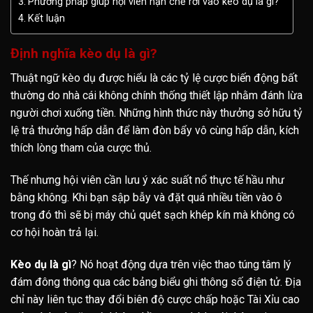
Phương pháp giúp hội viên hạn chế rơi vào kèo dụ là gì?
Kết luận
Định nghĩa kèo dụ là gì?
Thuật ngữ kèo dụ được hiểu là các tỷ lệ cược biến động bất
thường do nhà cái không chính thống thiết lập nhằm đánh lừa
người chơi xuống tiền. Những hình thức này thưởng sở hữu tỷ
lệ trả thưởng hấp dẫn để làm đòn bẩy vô cùng hấp dẫn, kích
thích lòng tham của cược thủ.
Thế nhưng hội viên cần lưu ý xác suất nổ thực tế hầu như
bằng không. Khi bạn sập bẫy và đặt quá nhiều tiền vào ô
trong đó thì sẽ bị máy chủ quét sạch khép kín mà không có
cơ hội hoàn trả lại.
Kèo dụ là gì
? Nó hoạt động dựa trên việc thao túng tâm lý
đám đông thông qua các bảng biểu ghi thông số điện tử. Địa
chỉ này liên tục thay đổi biên độ cược chấp hoặc Tài Xỉu cao