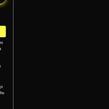
ệm
à
n
ọi
thu