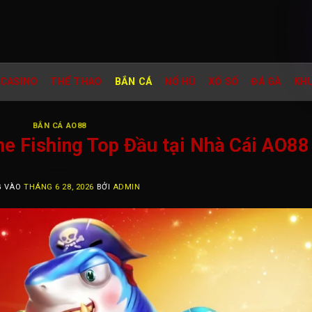
CASINO
THỂ THAO
BẮN CÁ
NỔ HŨ
XỔ SỐ
ĐÁ GÀ
KHU
BẮN CÁ AO88
e Fishing Top Đầu tại Nhà Cái AO88
G VÀO
THÁNG 6 28, 2026
BỞI
ADMIN