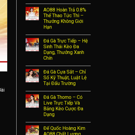
AO88 Hoàn Trả 0.8%
Thể Thao Tức Thì –
Thưởng Không Giới
Hạn
Đá Gà Trực Tiếp – Hệ
Sinh Thái Kèo Đa
Dạng, Thưởng Xanh
Chín
Đá Gà Cựa Sắt – Chỉ
Số Kỹ Thuật, Luật Lệ
Tại Đấu Trường
Bài
Đá Gà Thomo – Có
Live Trực Tiếp Và
Bảng Kèo Cược Đa
Dạng
Đế Quốc Hoàng Kim
AO88 Chất Lượng,