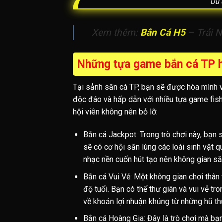
Ưu 
Xem thêm:
Bắn Cá H5
– Trải 
Những tựa game bắn cá TP hấ
Tại sảnh săn cá TP, bạn sẽ được hòa mình v
độc đáo và hấp dẫn với nhiều tựa game fis
hội viên không nên bỏ lỡ:
Bắn cá Jackpot: Trong trò chơi này, bạn
sẽ có cơ hội săn lùng các loài sinh vật 
nhạc nền cuốn hút tạo nên không gian să
Bắn cá Vui Vẻ: Một không gian chơi thân 
độ tuổi. Bạn có thể thư giãn và vui vẻ tr
về khoản lợi nhuận khủng từ những hũ th
Bắn cá Hoàng Gia: Đây là trò chơi mà bạ