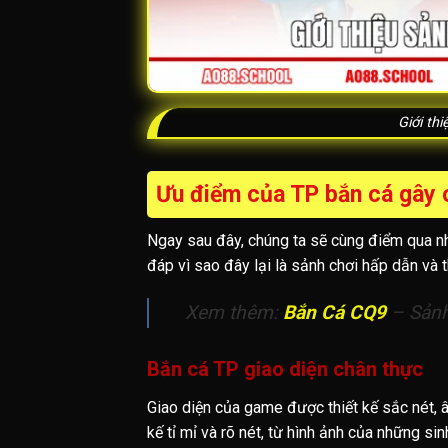
Giới th
Ưu điểm của TP bắn cá gây 
Ngay sau đây, chúng ta sẽ cùng điểm qua 
đáp vì sao đây lại là sảnh chơi hấp dẫn và
Xem thêm:
Bắn Cá CQ9
– Sảnh
Bắn cá TP giao diện chân thực
Giao diện của game được thiết kế sắc nét, 
kế tỉ mỉ và rõ nét, từ hình ảnh của những s