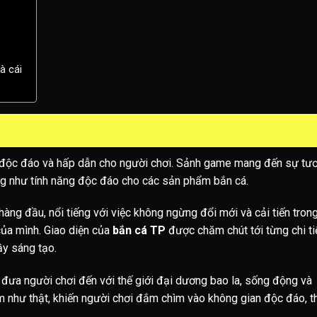
à cái
 độc đáo và hấp dẫn cho người chơi. Sảnh game mang đến sự tươ
ũng như tính năng độc đáo cho các sản phẩm bắn cá.
àng đầu, nổi tiếng với việc không ngừng đổi mới và cải tiến tron
của mình. Giao diện của
bắn cá TP
được chăm chút tới từng chi tiế
ầy sáng tạo.
 đưa người chơi đến với thế giới đại dương bao la, sống động và
m như thật, khiến người chơi đắm chìm vào không gian độc đáo, t