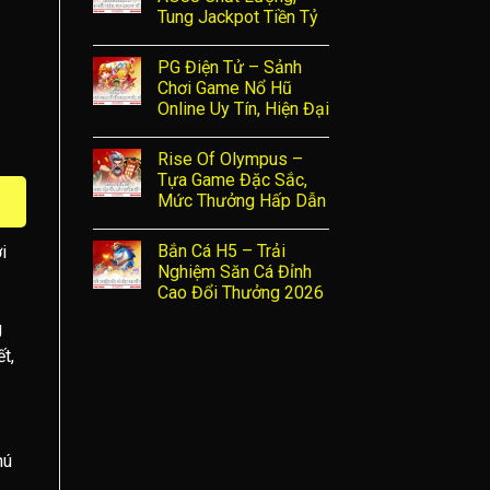
Tung Jackpot Tiền Tỷ
PG Điện Tử – Sảnh
Chơi Game Nổ Hũ
Online Uy Tín, Hiện Đại
Rise Of Olympus –
Tựa Game Đặc Sắc,
Mức Thưởng Hấp Dẫn
Bắn Cá H5 – Trải
i
Nghiệm Săn Cá Đỉnh
Cao Đổi Thưởng 2026
g
t,
hú